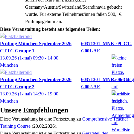
Germany/Austria/Switzerland/Scandinavia gebucht
wurde. Für externe Teilnehmer/innen fallen 500,- €
Prüfungsgebühr an.
Diese Veranstaltung besteht aus folgenden Teilen:
Prüfung München September 2026
60371301_MNE_09_CT-
CTTC Gruppe 1
G001-AE
13.09.26
(1-mal)
09:30
- 14:00
München
Prüfung München September 2026
60371301_MNE_09_CT-
CTTC Gruppe 2
G002-AE
13.09.26
(1-mal)
14:30
- 19:00
München
Unsere Empfehlungen
Diese Veranstaltung
ist eine Fortsetzung zu
Comprehensive Teacher
Training Course
(20.02.2026)
.
Diese Veranstaltung
ist eine Fortsetzung zu
Geräteteil des