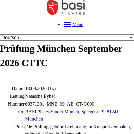
Menü
Prüfung München September
2026 CTTC
Datum
13.09.2026 (1x)
Leitung
Natascha Eyber
Nummer
60371301_MNE_09_AE_CT-G000
Ort
BASI Pilates Studio Munich
,
Spiegelstr. 9, 81241
München
Preis
Die Prüfungsgebühr ist einmalig im Kurspreis enthalten,
sofern der Kurs im Lizenzgebiet