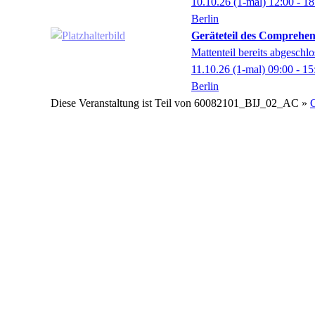
10.10.26
(1-mal)
12:00
- 18
Berlin
Geräteteil des Comprehen
Mattenteil bereits abgeschl
11.10.26
(1-mal)
09:00
- 15
Berlin
Diese Veranstaltung ist Teil von
60082101_BIJ_02_AC »
C