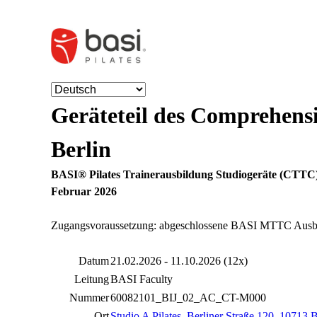
Geräteteil des Comprehens
Berlin
BASI® Pilates Trainerausbildung Studiogeräte (CTTC
Februar 2026
Zugangsvoraussetzung: abgeschlossene BASI MTTC Ausb
Datum
21.02.2026 - 11.10.2026 (12x)
Leitung
BASI Faculty
Nummer
60082101_BIJ_02_AC_CT-M000
Ort
Studio A Pilates
,
Berliner Straße 120, 10713 B