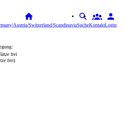
many/Austria/Switzerland/Scandinavia
Suche
Kontakt
Login
egung:
tze frei)