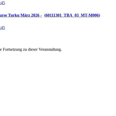
:45
urse Turku März 2026 -
60111301_TBA_03_MT-M006
:45
ne Fortsetzung zu
dieser Veranstaltung.