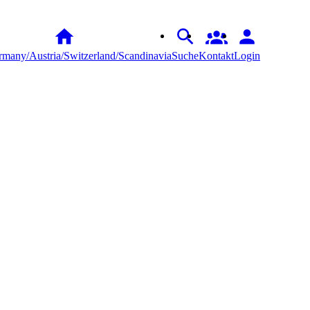
many/Austria/Switzerland/Scandinavia
Suche
Kontakt
Login