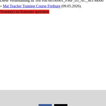
Diese Veranstaltung ist Teil von
60190901_FMF_05_AC_MT-M000
»
Mat Teacher Training Course Freiburg
(09.05.2026).
Termin(e) im Kalender speichern