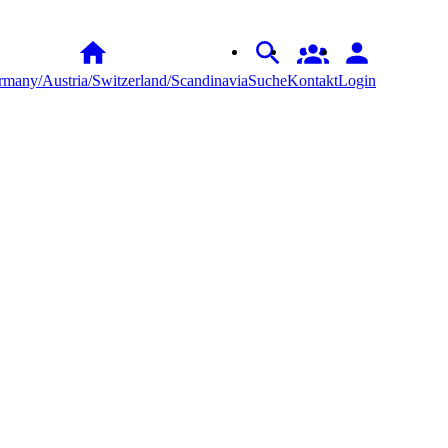
many/Austria/Switzerland/Scandinavia
Suche
Kontakt
Login