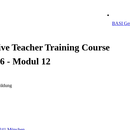
BASI Ger
ive Teacher Training Course
26 - Modul 12
ildung
81241 München