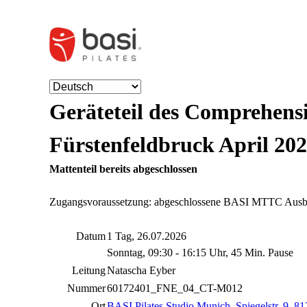
Geräteteil des Comprehens
Fürstenfeldbruck April 20
Mattenteil bereits abgeschlossen
Zugangsvoraussetzung: abgeschlossene BASI MTTC Ausb
Datum
1 Tag, 26.07.2026
Sonntag, 09:30 - 16:15 Uhr, 45 Min. Pause
Leitung
Natascha Eyber
Nummer
60172401_FNE_04_CT-M012
Ort
BASI Pilates Studio Munich
,
Spiegelstr. 9, 