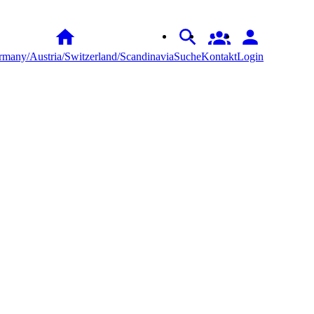
many/Austria/Switzerland/Scandinavia
Suche
Kontakt
Login