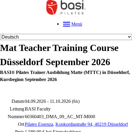
Menü
Mat Teacher Training Course
Düsseldorf September 2026
BASI® Pilates Trainer Ausbildung Matte (MTTC) in Düsseldorf,
Kursbeginn September 2026
Datum
04.09.2026 - 11.10.2026 (6x)
Leitung
BASI Faculty
Nummer
60360403_DMA_09_AC_MT-M000
Ort
Pilates Essenza
,
Konkordiastraße 94, 40219 Düsseldorf
Preis
1.580,00 € bei Einmalzahlung