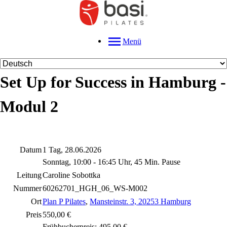
Menü
Set Up for Success in Hamburg -
Modul 2
Datum
1 Tag, 28.06.2026
Sonntag, 10:00 - 16:45 Uhr, 45 Min. Pause
Leitung
Caroline Sobottka
Nummer
60262701_HGH_06_WS-M002
Ort
Plan P Pilates
,
Mansteinstr. 3, 20253 Hamburg
Preis
550,00 €
Frühbucherpreis: 495,00 €