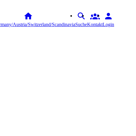
many/Austria/Switzerland/Scandinavia
Suche
Kontakt
Login