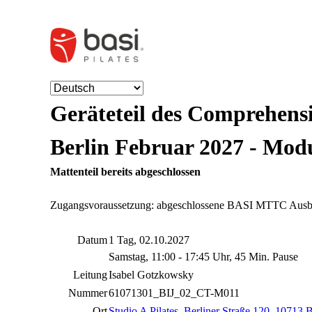
Geräteteil des Comprehens
Berlin Februar 2027 - Mod
Mattenteil bereits abgeschlossen
Zugangsvoraussetzung: abgeschlossene BASI MTTC Ausb
Datum
1 Tag, 02.10.2027
Samstag, 11:00 - 17:45 Uhr, 45 Min. Pause
Leitung
Isabel Gotzkowsky
Nummer
61071301_BIJ_02_CT-M011
Ort
Studio A Pilates
,
Berliner Straße 120, 10713 B