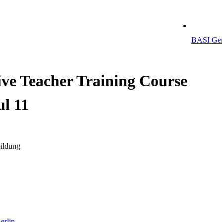
BASI Ger
ive Teacher Training Course
ul 11
ildung
erlin