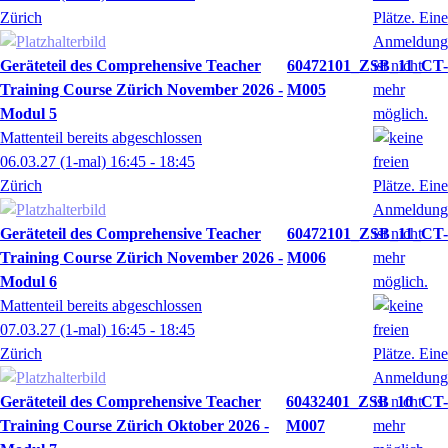
Zürich
Geräteteil des Comprehensive Teacher
60472101_ZSB_11_CT-
Training Course Zürich November 2026 -
M005
Modul 5
Mattenteil bereits abgeschlossen
06.03.27
(1-mal)
16:45
- 18:45
Zürich
Geräteteil des Comprehensive Teacher
60472101_ZSB_11_CT-
Training Course Zürich November 2026 -
M006
Modul 6
Mattenteil bereits abgeschlossen
07.03.27
(1-mal)
16:45
- 18:45
Zürich
Geräteteil des Comprehensive Teacher
60432401_ZSB_10_CT-
Training Course Zürich Oktober 2026 -
M007