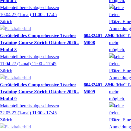
Modul 7
Mattenteil bereits abgeschlossen
10.04.27
(1-mal)
11:00
- 17:45
Zürich
Geräteteil des Comprehensive Teacher
60432401_ZSB_10_CT-
Training Course Zürich Oktober 2026 -
M008
Modul 8
Mattenteil bereits abgeschlossen
11.04.27
(1-mal)
11:00
- 17:45
Zürich
Geräteteil des Comprehensive Teacher
60432401_ZSB_10_CT-
Training Course Zürich Oktober 2026 -
M009
Modul 9
Mattenteil bereits abgeschlossen
22.05.27
(1-mal)
11:00
- 17:45
Zürich