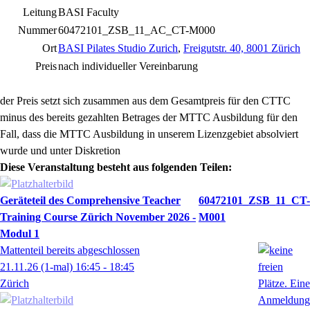
Leitung
BASI Faculty
Nummer
60472101_ZSB_11_AC_CT-M000
Ort
BASI Pilates Studio Zurich
,
Freigutstr. 40, 8001 Zürich
Preis
nach individueller Vereinbarung
der Preis setzt sich zusammen aus dem Gesamtpreis für den CTTC
minus des bereits gezahlten Betrages der MTTC Ausbildung für den
Fall, dass die MTTC Ausbildung in unserem Lizenzgebiet absolviert
wurde und unter Diskretion
Diese Veranstaltung besteht aus folgenden Teilen:
Geräteteil des Comprehensive Teacher
60472101_ZSB_11_CT-
Training Course Zürich November 2026 -
M001
Modul 1
Mattenteil bereits abgeschlossen
21.11.26
(1-mal)
16:45
- 18:45
Zürich